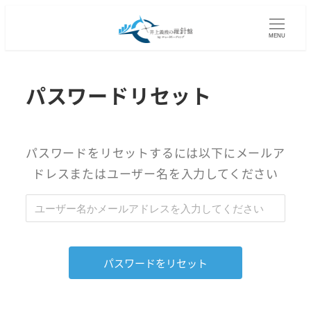
メ
イ
MENU
ン
コ
パスワードリセット
ン
テ
ン
ツ
パスワードをリセットするには以下にメールア
へ
ドレスまたはユーザー名を入力してください
移
動