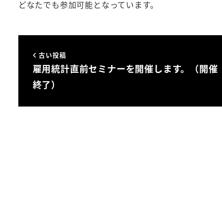
どなたでも参加可能となっています。
古い投稿
雇用統計直前セミナーを開催します。（開催
終了）